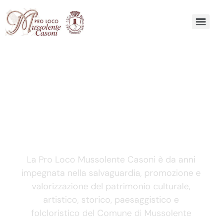
Pro Loco Mussolente Casoni
Una grande risorsa
per Mussolente e
Casoni
La Pro Loco Mussolente Casoni è da anni
impegnata nella salvaguardia, promozione e
valorizzazione del patrimonio culturale,
artistico, storico, paesaggistico e
folcloristico del Comune di Mussolente