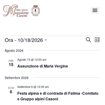
Eve
Ora
 - 
10/18/2026
Eventi
Cerca
Lista
Vis
Ricerca
Seleziona
Nav
Agosto 2026
la
e
data.
Agosto 15 @ 12:00 am
viste
SAB
15
Assunzione di Maria Vergine
Navigaz
Settembre 2026
Settembre 6 @ 12:00 am
DOM
6
Festa alpina e di contrada di Fatima -Comitato
e Gruppo alpini Casoni