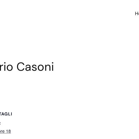
H
rio Casoni
TAGLI
:
bre 18