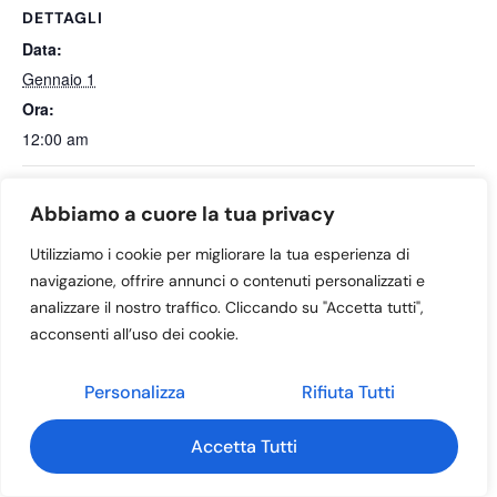
DETTAGLI
Data:
Gennaio 1
Ora:
12:00 am
Concerto di Natale
MARCIA DELLA PACE
Abbiamo a cuore la tua privacy
Utilizziamo i cookie per migliorare la tua esperienza di
navigazione, offrire annunci o contenuti personalizzati e
Home
Contatti
Gruppo Marciatori
Eventi
analizzare il nostro traffico. Cliccando su "Accetta tutti",
© 2026 - ProLoco Mussolente Casoni APS
acconsenti all’uso dei cookie.
Personalizza
Rifiuta Tutti
Accetta Tutti