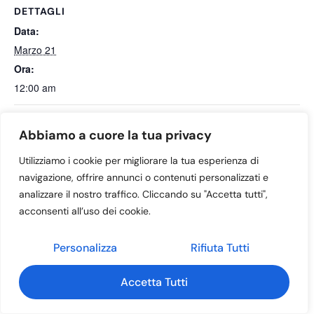
DETTAGLI
Data:
Marzo 21
Ora:
12:00 am
Aperitivo con l’Autore
1^ COMUNIONE MUSSOLENTE
Abbiamo a cuore la tua privacy
ore11.00
Utilizziamo i cookie per migliorare la tua esperienza di
navigazione, offrire annunci o contenuti personalizzati e
analizzare il nostro traffico. Cliccando su "Accetta tutti",
Home – NON ELIMINARE
Contatti
acconsenti all’uso dei cookie.
Gruppo Marciatori
Eventi
Personalizza
Rifiuta Tutti
© 2026 - ProLoco Mussolente Casoni APS
Accetta Tutti