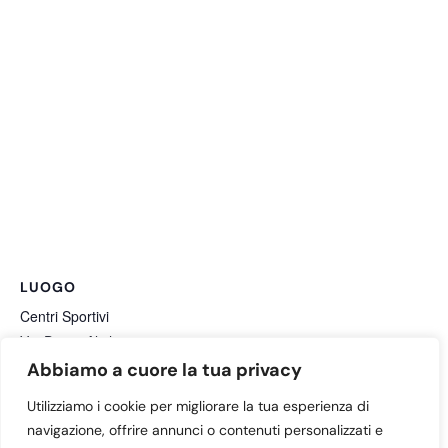
LUOGO
Centri Sportivi
Via Dante Alighieri 47
Mussolente (VI)
,
36065
Italy
+ Google Maps
Abbiamo a cuore la tua privacy
Utilizziamo i cookie per migliorare la tua esperienza di
Festa della famiglia di fine anno
Adunata triveneta Conegliano
navigazione, offrire annunci o contenuti personalizzati e