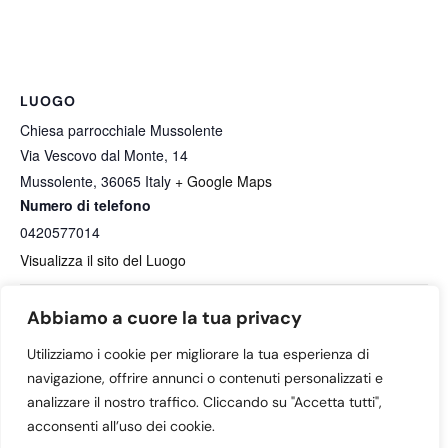
LUOGO
Chiesa parrocchiale Mussolente
Via Vescovo dal Monte, 14
Mussolente
,
36065
Italy
+ Google Maps
Numero di telefono
0420577014
Visualizza il sito del Luogo
Abbiamo a cuore la tua privacy
OPEN DAY SCUOLA
OPEN DAY SCUOLA
DELL’INFANZIA NIDO
DELL’INFANZIA NIDO
Utilizziamo i cookie per migliorare la tua esperienza di
INTEGRATO E SEZIONE
INTEGRATO E SEZIONE
navigazione, offrire annunci o contenuti personalizzati e
PRIMAVERA
PRIMAVERA
analizzare il nostro traffico. Cliccando su "Accetta tutti",
acconsenti all’uso dei cookie.