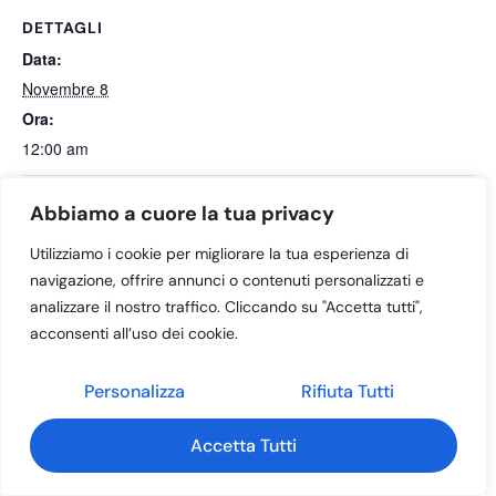
DETTAGLI
Data:
Novembre 8
Ora:
12:00 am
Abbiamo a cuore la tua privacy
CERIMONIE COMMEMORATIVE CADUTI IN
COLLETTA
GUERRA – COMUNE – GRUPPO ALPINI
ALIMENTARE
Utilizziamo i cookie per migliorare la tua esperienza di
navigazione, offrire annunci o contenuti personalizzati e
analizzare il nostro traffico. Cliccando su "Accetta tutti",
acconsenti all’uso dei cookie.
Home – NON ELIMINARE
Contatti
Gruppo Marciatori
Eventi
Personalizza
Rifiuta Tutti
© 2026 - ProLoco Mussolente Casoni APS
Accetta Tutti