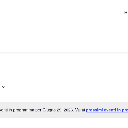
H
enti in programma per Giugno 29, 2026. Vai ai
prossimi eventi in p
Notice