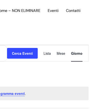
ome – NON ELIMINARE
Eventi
Contatti
Evento
Cerca Eventi
Lista
Mese
Viste
Giorno
Navigazione
rogramma eventi
.