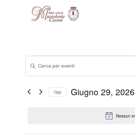
Eventi
Inserisci
Ricerca
Parola
Chiave.
e
Cerca
Giugno 29, 2026
viste
Eventi
Oggi
per
Seleziona
Navigazione
Parola
la
Chiave.
data.
Nessun ev