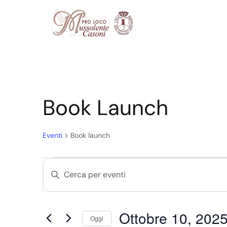
Book Launch
Eventi
Book launch
Eventi
Inserisci
Ricerca
Parola
Chiave.
e
Cerca
Ottobre 10, 202
viste
Eventi
Oggi