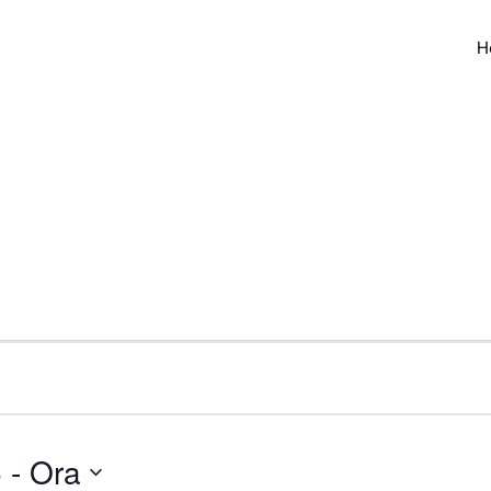
H
5
 - 
Ora