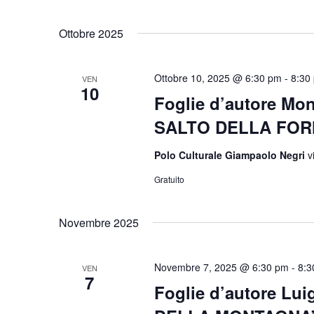
per
Seleziona
Navigazione
Parola
la
Ottobre 2025
Chiave.
data.
Ottobre 10, 2025 @ 6:30 pm
-
8:30
VEN
10
Foglie d’autore Mon
SALTO DELLA FOR
Polo Culturale Giampaolo Negri
v
Gratuito
Novembre 2025
Novembre 7, 2025 @ 6:30 pm
-
8:3
VEN
7
Foglie d’autore Lu