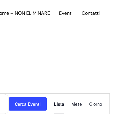
ome – NON ELIMINARE
Eventi
Contatti
Evento
Cerca Eventi
Lista
Mese
Viste
Giorno
Navigazione