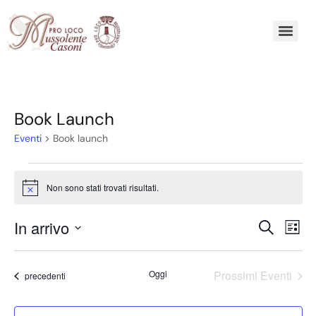
Book Launch
Eventi
Book launch
Non sono stati trovati risultati.
Notice
Eve
In arrivo
Eventi
Cerca
Lista
Vis
Ricerca
Seleziona
Nav
la
e
Oggi
Prossimi Eventi
Eventi
precedenti
data.
viste
Navigaz